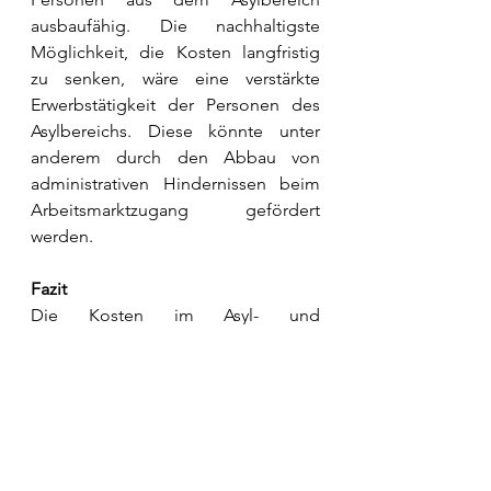
ausbaufähig. Die nachhaltigste 
Möglichkeit, die Kosten langfristig 
zu senken, wäre eine verstärkte 
Erwerbstätigkeit der Personen des 
Asylbereichs. Diese könnte unter 
anderem durch den Abbau von 
administrativen Hindernissen beim 
Arbeitsmarktzugang gefördert 
werden.
Fazit
Die Kosten im Asyl- und 
Flüchtlingsbereich bleiben ein 
Unsicherheitsfaktor in der 
Budgetierung, sie sind aber 
insgesamt im Asyl- und 
Flüchtlingsbereich im Vergleich zum 
Gesamtbudget des Bundes gering. 