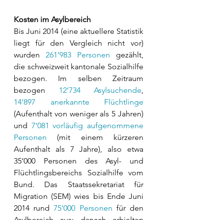
Kosten im Asylbereich
Bis Juni 2014 (eine aktuellere Statistik 
liegt für den Vergleich nicht vor) 
wurden 
261‘983 Personen
 gezählt, 
die schweizweit kantonale Sozialhilfe 
bezogen. Im selben Zeitraum 
bezogen 
12‘734 Asylsuchende
, 
14‘897 anerkannte Flüchtlinge
(Aufenthalt von weniger als 5 Jahren) 
und
 7‘081 vorläufig aufgenommene 
Personen
 (mit einem kürzeren 
Aufenthalt als 7 Jahre), also etwa 
35‘000 Personen des Asyl- und 
Flüchtlingsbereichs Sozialhilfe vom 
Bund. Das Staatssekretariat für 
Migration (SEM) wies bis Ende Juni 
2014 rund 
75‘000 Personen
 für den 
Asylbereich aus; danach erhielten 