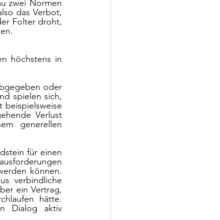
au zwei Normen 
lso das Verbot, 
r Folter droht, 
en. 
n höchstens in 
 abgegeben oder 
d spielen sich, 
 beispielsweise 
gehende Verlust 
nem generellen 
stein für einen 
ausforderungen 
werden können. 
s verbindliche 
r ein Vertrag, 
laufen hätte. 
 Dialog aktiv 