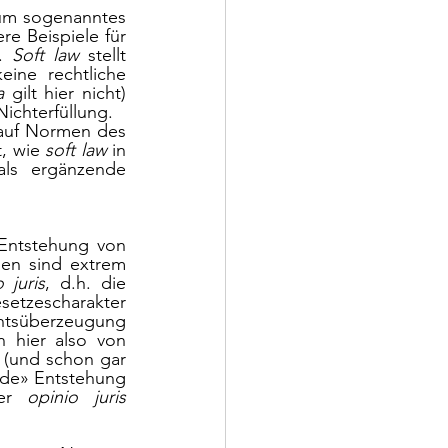
um sogenanntes 
also ein Dokument ohne Vertragscharakter. Andere Beispiele für 
. 
Soft law
 stellt 
ine rechtliche 
a
 gilt hier nicht) 
ichterfüllung. 
Innerstaatlich bedeutet das, dass sich in einem Gerichtsverfahren niemand auf Normen des 
, wie 
soft law 
in 
als ergänzende 
Entstehung von 
gen sind extrem 
 juris
, d.h. die 
etzescharakter 
tsüberzeugung 
 hier also von 
(und schon gar 
nde» Entstehung 
er 
opinio juris