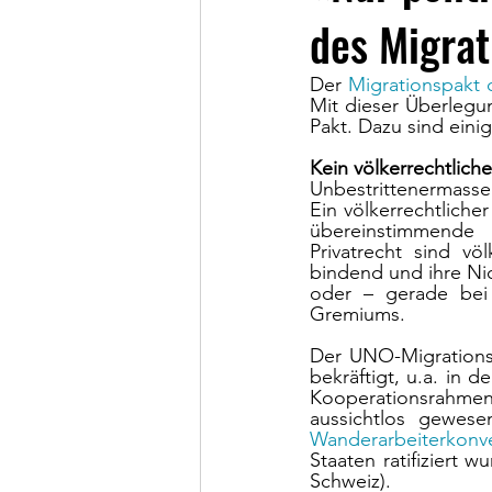
des Migrat
Der 
Migrationspakt
Mit dieser Überlegu
Pakt. Dazu sind einig
Kein völkerrechtliche
Unbestrittenermasse
Ein völkerrechtlicher
übereinstimmende 
Privatrecht sind v
bindend und ihre Ni
oder – gerade bei 
Gremiums. 
Der UNO-Migrationsp
bekräftigt, u.a. in d
Kooperationsrahmen 
aussichtlos gewes
Wanderarbeiterkonv
Staaten ratifiziert w
Schweiz).