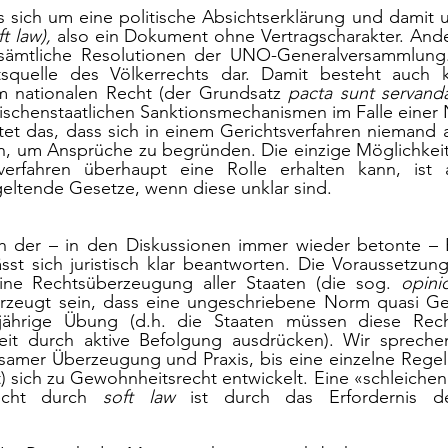
s sich um eine politische Absichtserklärung und damit 
ft law), 
sämtliche Resolutionen der UNO-Generalversammlung
squelle des Völkerrechts dar. Damit besteht auch ke
m nationalen Recht (der Grundsatz 
pacta sunt servand
ischenstaatlichen Sanktionsmechanismen im Falle einer N
n, um Ansprüche zu begründen. Die einzige Möglichkeit
sverfahren überhaupt eine Rolle erhalten kann, ist 
geltende Gesetze, wenn diese unklar sind. 
h der – in den Diskussionen immer wieder betonte – 
sst sich juristisch klar beantworten. Die Voraussetzun
ine Rechtsüberzeugung aller Staaten (die sog. 
opinio
zeugt sein, dass eine ungeschriebene Norm quasi Ges
jährige Übung (d.h. die Staaten müssen diese Rech
it durch aktive Befolgung ausdrücken). Wir sprechen
amer Überzeugung und Praxis, bis eine einzelne Regel 
t) sich zu Gewohnheitsrecht entwickelt. Eine «schleiche
echt durch 
soft law
 ist durch das Erfordernis d