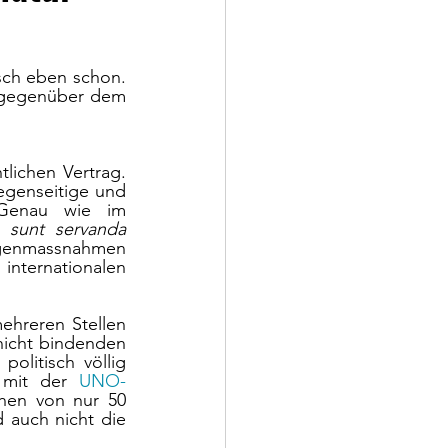
isch eben schon. 
s gegenüber dem 
lichen Vertrag. 
gegenseitige und 
Genau wie im 
 sunt servanda
egenmassnahmen 
ternationalen 
ehreren Stellen 
 nicht bindenden 
litisch völlig 
 mit der 
UNO-
hen von nur 50 
d auch nicht die 