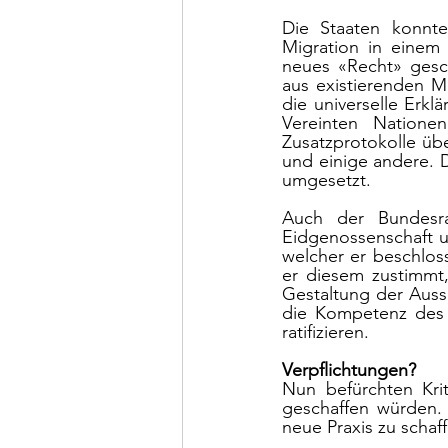
Die Staaten konnten
Migration in einem
neues «Recht» gesch
aus existierenden Me
die universelle Erk
Vereinten Natione
Zusatzprotokolle ü
und einige andere. D
umgesetzt. 
Auch der Bundesra
Eidgenossenschaft u
welcher er beschlos
er diesem zustimmt,
Gestaltung der Ausse
die Kompetenz des B
ratifizieren. 
Verpflichtungen?
Nun befürchten Krit
geschaffen würden. 
neue Praxis zu schaf