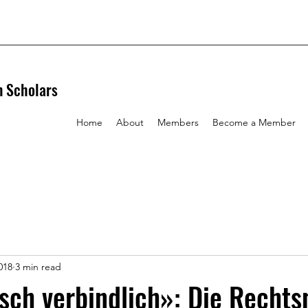
n Scholars
Home
About
Members
Become a Member
018
3 min read
isch verbindlich»: Die Rechts