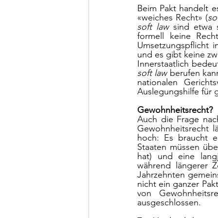
Beim Pakt handelt e
«weiches Recht» (
so
soft law
 sind etwa 
formell keine Recht
Umsetzungspflicht i
und es gibt keine zw
soft law
 berufen kan
nationalen Gericht
Auslegungshilfe für 
Gewohnheitsrecht?
Auch die Frage nac
Gewohnheitsrecht lä
hoch: Es braucht e
Staaten müssen über
hat) und eine lang
während längerer Ze
Jahrzehnten gemeins
nicht ein ganzer Pak
von Gewohnheitsr
ausgeschlossen.