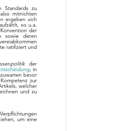
n Standards zu 
lso mitnichten 
n ergeben sich 
fzählt, so u.a. 
 Konvention der 
n sowie deren 
vereiabkommen 
ratifiziert und 
ssen
politik 
der 
ntscheidung
, in 
zuwarten bevor 
 Kompetenz zur 
tikels, welcher 
eichnen und zu 
erpflichtungen 
iehen, um eine 