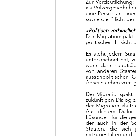
Zur Verdeutlichung:
als Völkergewohnheit
eine Person an einen
sowie die Pflicht de
«Politisch verbindlic
Der Migrationspakt 
politischer Hinsicht 
Es steht jedem Staat
unterzeichnet hat, z
wenn dann hauptsächl
von anderen Staaten 
aussenpolitischer 
Abseitsstehen vom ge
Der Migrationspakt i
zukünftigen Dialog 
der Migration als t
Aus diesem Dialog k
Lösungen für die ge
der auch in der Sc
Staaten, die sich 
mitzugestalten und d