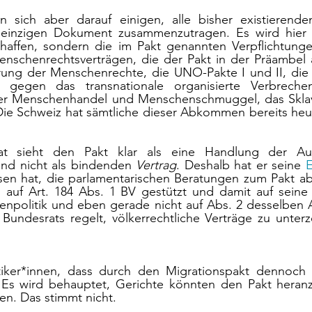
 sich aber darauf einigen, alle bisher existierende
 einzigen Dokument zusammenzutragen. Es wird hier a
affen, sondern die im Pakt genannten Verpflichtunge
nschenrechtsverträgen, die der Pakt in der Präambel au
lärung der Menschenrechte, die UNO-Pakte I und II, die
n gegen das transnationale organisierte Verbreche
ber Menschenhandel und Menschenschmuggel, das Skla
ie Schweiz hat sämtliche dieser Abkommen bereits heute 
t sieht den Pakt klar als eine Handlung der Au
nd nicht als bindenden 
Vertrag
. Deshalb hat er seine 
E
sen hat, die parlamentarischen Beratungen zum Pakt ab
 auf Art. 184 Abs. 1 BV gestützt und damit auf seine
npolitik und eben gerade nicht auf Abs. 2 desselben Ar
undesrats regelt, völkerrechtliche Verträge zu unterz
iker*innen, dass durch den Migrationspakt dennoch V
Es wird behauptet, Gerichte könnten den Pakt heranz
fen. Das stimmt nicht.