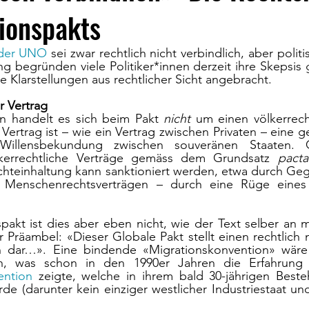
ionspakts
 der UNO
 sei zwar rechtlich nicht verbindlich, aber polit
ng begründen viele Politiker*innen derzeit ihre Skepsi
e Klarstellungen aus rechtlicher Sicht angebracht. 
r Vertrag
n handelt es sich beim Pakt 
nicht
 um einen völkerrecht
 Vertrag ist – wie ein Vertrag zwischen Privaten – eine 
Willensbekundung zwischen souveränen Staaten. 
ölkerrechtliche Verträge gemäss dem Grundsatz 
pacta
chteinhaltung kann sanktioniert werden, etwa durch G
Menschenrechtsverträgen – durch eine Rüge eines in
akt ist dies aber eben nicht, wie der Text selber an m
er Präambel: «Dieser Globale Pakt stellt einen rechtlich
dar…». Eine bindende «Migrationskonvention» wäre po
en, was schon in den 1990er Jahren die Erfahrung
ention
 zeigte, welche in ihrem bald 30-jährigen Beste
urde (darunter kein einziger westlicher Industriestaat un