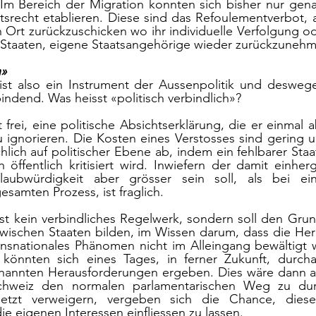
 Im Bereich der Migration konnten sich bisher nur gen
srecht etablieren. Diese sind das Refoulementverbot, a
 Ort zurückzuschicken wo ihr individuelle Verfolgung ode
r Staaten, eigene Staatsangehörige wieder zurückzunehm
h»
ist also ein Instrument der Aussenpolitik und deswege
bindend. Was heisst «politisch verbindlich»?
 frei, eine politische Absichtserklärung, die er einmal
u ignorieren. Die Kosten eines Verstosses sind gering un
ich auf politischer Ebene ab, indem ein fehlbarer Staat
öffentlich kritisiert wird. Inwiefern der damit einher
Glaubwürdigkeit aber grösser sein soll, als bei ei
samten Prozess, ist fraglich. 
st kein verbindliches Regelwerk, sondern soll den Grund
zwischen Staaten bilden, im Wissen darum, dass die Her
ransnationales Phänomen nicht im Alleingang bewältigt 
önnten sich eines Tages, in ferner Zukunft, durchau
nannten Herausforderungen ergeben. Dies wäre dann abe
hweiz den normalen parlamentarischen Weg zu durch
jetzt verweigern, vergeben sich die Chance, diesen
ie eigenen Interessen einfliessen zu lassen.