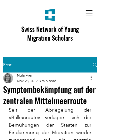
Swiss Network of Young
Migration Scholars
Post
Nula Frei
Nov 23, 2017
3 min read
Symptombekämpfung auf der
zentralen Mittelmeerroute
Seit der Abriegelung der 
«Balkanroute» verlagern sich die 
Bemühungen der Staaten zur 
Eindämmung der Migration wieder 
zunehmend auf die zentrale 