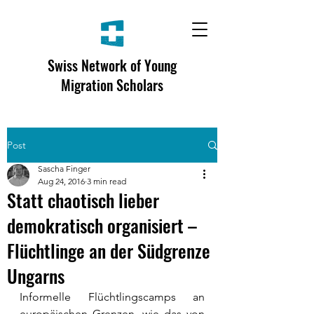
Swiss Network of Young
Migration Scholars
Post
Sascha Finger
Aug 24, 2016
3 min read
Statt chaotisch lieber
demokratisch organisiert –
Flüchtlinge an der Südgrenze
Ungarns
Informelle Flüchtlingscamps an 
europäischen Grenzen, wie das von 