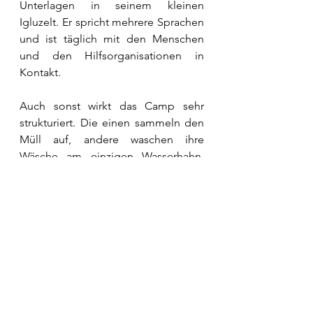
Unterlagen in seinem kleinen 
Igluzelt. Er spricht mehrere Sprachen 
und ist täglich mit den Menschen 
und den Hilfsorganisationen in 
Kontakt.
Auch sonst wirkt das Camp sehr 
strukturiert. Die einen sammeln den 
Müll auf, andere waschen ihre 
Wäsche am einzigen Wasserhahn. 
Als am Mittag das Essen verteilt wird, 
reihen sie sich friedlich ein – Kinder 
und Alte zuerst.
Die ungarische Politik zielt auf 
Abschreckung: In einem ersten 
Schritt verweigert Ungarn den 
geflüchteten Menschen den Zutritt 
und erschwert ihre Lebenslage so 