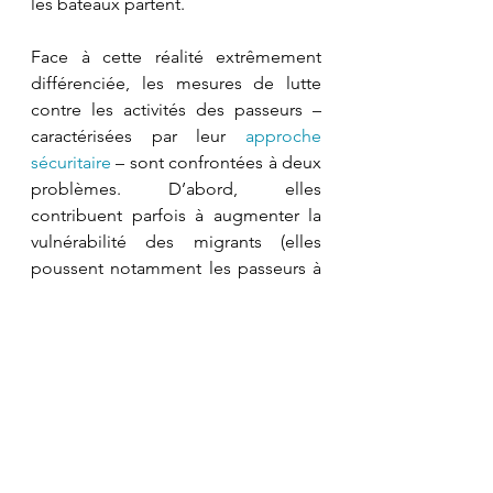
les bateaux partent.
Face à cette réalité extrêmement 
différenciée, les mesures de lutte 
contre les activités des passeurs – 
caractérisées par leur 
approche 
sécuritaire
 – sont confrontées à deux 
problèmes. D’abord, elles 
contribuent parfois à augmenter la 
vulnérabilité des migrants (elles 
poussent notamment les passeurs à 
augmenter leurs prix et à emprunter 
des routes ou des moyens de 
transport plus dangereux) et 
manquent régulièrement leur cible 
car elles ne s’attaquent pas aux 
causes profondes du phénomène. 
En effet, il existe un lien structurel 
unissant les politiques d’interdiction 