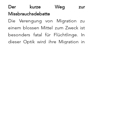
Der kurze Weg zur 
Missbrauchsdebatte
Die Verengung von Migration zu 
einem blossen Mittel zum Zweck ist 
besonders fatal für Flüchtlinge. In 
dieser Optik wird ihre Migration in 
dem Moment illegitim, wenn sie 
über das unmittelbare Entkommen 
vor Verfolgung hinausreicht. Jede 
Migration, die länger dauert, als die 
Verfolgung anhält, jede Migration, 
die weiter führt, als die Verfolgung 
reicht, jede Mobilität, die nicht 
ausschliesslich der Flucht, sondern 
auch dem Aufbau einer 
wirtschaftlichen Perspektive dient, 
wird in diesem Diskurs 
«missbräuchlich». Flüchtlinge 