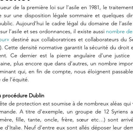
gueur de la première loi sur l’asile en 1981, le traiteme
e sur une disposition légale sommaire et quelques dire
ublic. Aujourd’hui le cadre légal du domaine de l’asile 
 sur l’asile et ses ordonnances, il existe aussi 
nombre de 
our»
 destiné aux collaboratrices et collaborateurs du Se
 Cette densité normative garantit la sécurité du droit e
ent. Ce dernier est la pierre angulaire d’une justice 
aine, plus encore que dans d’autres, un nombre importa
rminant qui, en fin de compte, nous éloignent passable
 de l’équité.
u procédure Dublin
te de protection est soumise à de nombreux aléas qui v
emande. A titre d’exemple, un groupe de 12 Syriens ay
mère, fille, tante, oncle, frère, sœur etc…) sont arri
 d’Italie. Neuf d’entre eux sont allés déposer leur dem