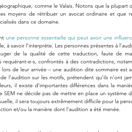
e géographique, comme le Valais. Notons que la plupart 
 les moyens de rétribuer un avocat ordinaire et que re
cialisés dans ce domaine.
nt 
une personne essentielle qui peut avoir une influe
e, à savoir l’interprète. Les personnes présentes à l’aud
uger de la qualité de cette traduction, faute de maît
s requérant-e-s, confrontés à des contradictions, notam
 lors de leur arrivée – une audition dite sommaire est a
 de l’audition sur les motifs, prétendent qu’ils n’ont jama
lleurs, il existe d’importantes différences dans la mani
 le SEM ne décide pas de mettre en place un système d’
suelle, il sera toujours extrêmement difficile pour la pe
uction et/ou la manière dont l’audition a été menée. 