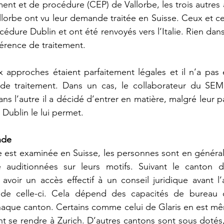
ent et de procédure (CEP) de Vallorbe, les trois autres 
llorbe ont vu leur demande traitée en Suisse. Ceux et cel
océdure Dublin et ont été renvoyés vers l’Italie. Rien dans
ifférence de traitement.
 approches étaient parfaitement légales et il n’a pas 
ité de traitement. Dans un cas, le collaborateur du SE
s l’autre il a décidé d’entrer en matière, malgré leur pa
Dublin le lui permet.
nde
e est examinée en Suisse, les personnes sont en général 
 auditionnées sur leurs motifs. Suivant le canton d’at
voir un accès effectif à un conseil juridique avant l’a
 de celle-ci. Cela dépend des capacités de bureau d
chaque canton. Certains comme celui de Glaris en est m
nt se rendre à Zurich. D’autres cantons sont sous doté