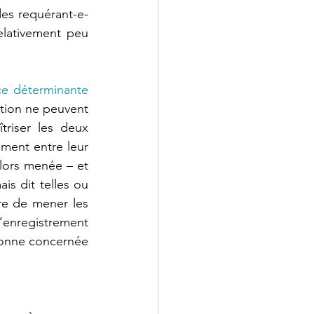
des requérant-e-
lativement peu 
nce déterminante
ition ne peuvent 
riser les deux 
ment entre leur 
lors menée – et 
is dit telles ou 
ère de mener les 
enregistrement 
rsonne concernée 