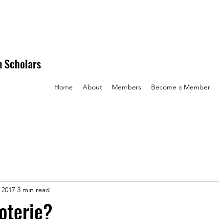
n Scholars
Home
About
Members
Become a Member
, 2017
3 min read
loterie?