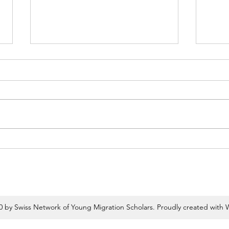
Alles klar im neuen Asylverfahren
Veran
erzw
Das neue Asylverfahren tritt am 1.
März 2019 in Kraft. Ab diesem
Das 
Zeitpunkt werden die Verfahren
Veran
beschleunigt und dezentralisiert
Flüch
in sechs...
spät
der M
diskut
 by Swiss Network of Young Migration Scholars. Proudly created with