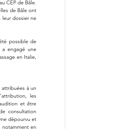
au CEP de Bâle. 
les de Bâle ont 
 leur dossier ne 
été possible de 
M a engagé une 
ssage en Italie, 
attribuées à un 
tribution, les 
udition et être 
e consultation 
ême dépourvu et 
s, notamment en 