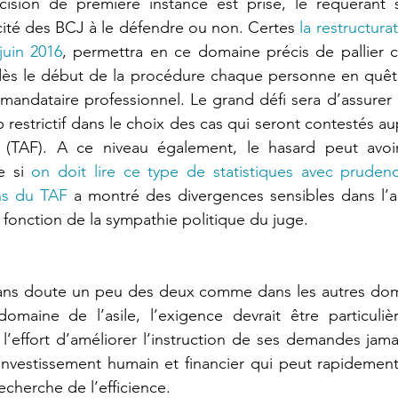
ision de première instance est prise, le requérant 
acité des BCJ à le défendre ou non. Certes 
la restructura
juin 2016
, permettra en ce domaine précis de pallier c
 dès le début de la procédure chaque personne en quête
mandataire professionnel. Le grand défi sera d’assurer
p restrictif dans le choix des cas qui seront contestés au
al (TAF). A ce niveau également, le hasard peut avoir
 si 
on doit lire ce type de statistiques avec pruden
ns du TAF
 a montré des divergences sensibles dans l’a
fonction de la sympathie politique du juge.
Sans doute un peu des deux comme dans les autres domai
domaine de l’asile, l’exigence devrait être particuliè
 l’effort d’améliorer l’instruction de ses demandes jama
vestissement humain et financier qui peut rapidement s
echerche de l’efficience. 