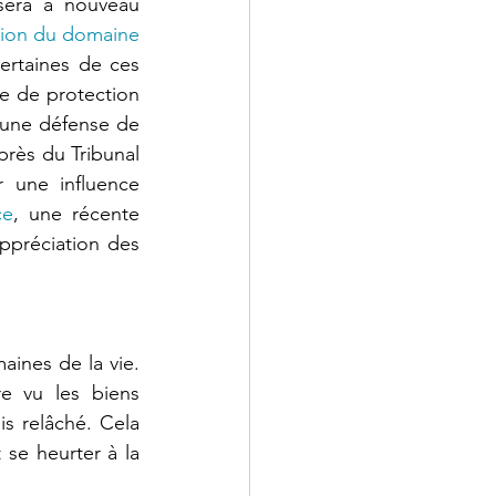
sera à nouveau 
tion du domaine 
ertaines de ces 
 de protection 
 une défense de 
près du Tribunal 
 une influence 
ce
, une récente 
ppréciation des 
nes de la vie. 
re vu les biens 
is relâché. Cela 
e heurter à la 