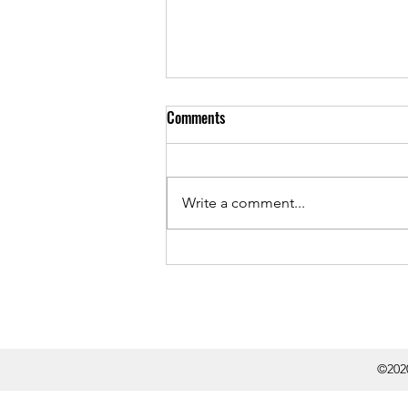
Comments
Write a comment...
SNyMS has a new Executive
Committee
©2020