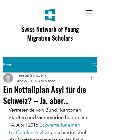
Swiss Network of Young
Migration Scholars
Post
Teresia Gordzielik
Apr 27, 2016
3 min read
Ein Notfallplan Asyl für die
Schweiz? – Ja, aber…
Vertretende von Bund, Kantonen, 
Städten und Gemeinden haben am 
14. April 2016 
Eckwerte für einen 
Notfallplan Asyl
 verabschiedet. Ziel 
der Notfallplanung ist es, im Falle 