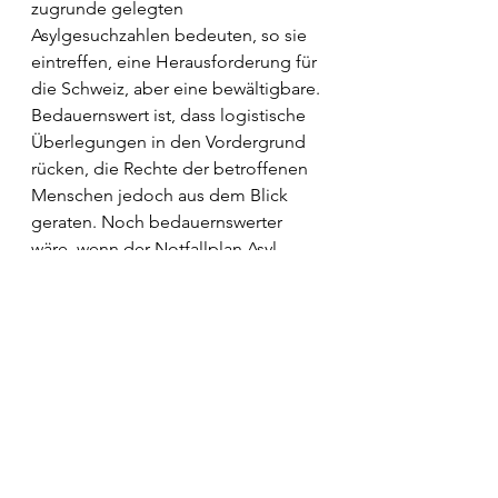
zugrunde gelegten 
Asylgesuchzahlen bedeuten, so sie 
eintreffen, eine Herausforderung für 
die Schweiz, aber eine bewältigbare. 
Bedauernswert ist, dass logistische 
Überlegungen in den Vordergrund 
rücken, die Rechte der betroffenen 
Menschen jedoch aus dem Blick 
geraten. Noch bedauernswerter 
wäre, wenn der Notfallplan Asyl 
weiter die aktuelle Rhetorik in Politik 
und Gesellschaft bedienen sollte, 
wonach sich die Schweiz im 
Asylbereich bereits in einer 
«Notlage» befindet. 
Das Anliegen der Schweiz, die 
Interessen und Bedürfnisse der 
Asylsuchenden ernst zu nehmen, ist 