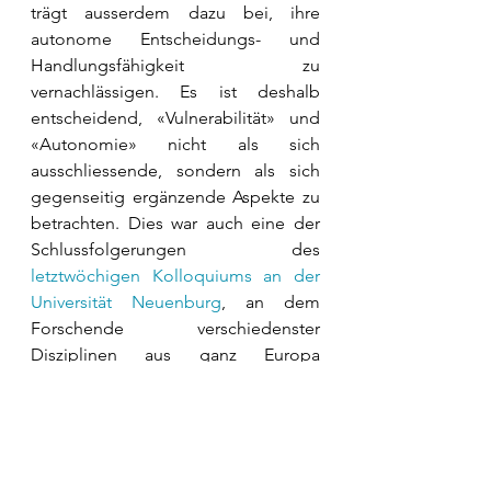
trägt ausserdem dazu bei, ihre 
autonome Entscheidungs- und 
Handlungsfähigkeit zu 
vernachlässigen. Es ist deshalb 
entscheidend, «Vulnerabilität» und 
«Autonomie» nicht als sich 
ausschliessende, sondern als sich 
gegenseitig ergänzende Aspekte zu 
betrachten. Dies war auch eine der 
Schlussfolgerungen des 
letztwöchigen Kolloquiums an der 
Universität Neuenburg
, an dem 
Forschende verschiedenster 
Disziplinen aus ganz Europa 
zusammengekommen sind, um das 
Zusammenspiel von Vulnerabilität 
und Autonomie im 
Migrationskontext zu untersuchen. 
Das Kolloquium hat ausserdem 